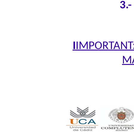
3.
I
IMPORTANT: 
MA